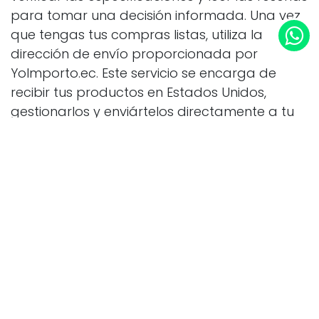
para tomar una decisión informada. Una vez
que tengas tus compras listas, utiliza la
dirección de envío proporcionada por
YoImporto.ec. Este servicio se encarga de
recibir tus productos en Estados Unidos,
gestionarlos y enviártelos directamente a tu
domicilio en Ecuador. ¿Lo mejor de todo? No
necesitas preocuparte por el papeleo o los
costos ocultos, ya que YoImporto.ec ofrece
transparencia en todo el proceso.
Otra ventaja de Back Market es la garantía
que ofrecen en sus productos. La mayoría
incluye un periodo de garantía que te da
tranquilidad en caso de que algo no funcione
como se espera. A medida que más personas
buscan formas inteligentes de comprar